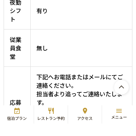
夜勤
シフ
有り
ト
従業
員食
無し
堂
下記へお電話またはメールにてご
連絡ください。
担当者より追ってご連絡いたしま
応募
す。
方法
ホテル東京ベイ株式会社 人事
メニュー
課 採用担当
宿泊プラン
レストラン予約
アクセス
TEL：047-305-8871(直通)