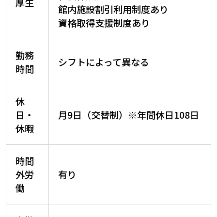
厚生
館内施設割引利用制度あり
資格取得支援制度あり
勤務
シフトによって異なる
時間
休
日・
月9
日（交替制）※年間休日
108
日
休暇
時間
外労
有り
働